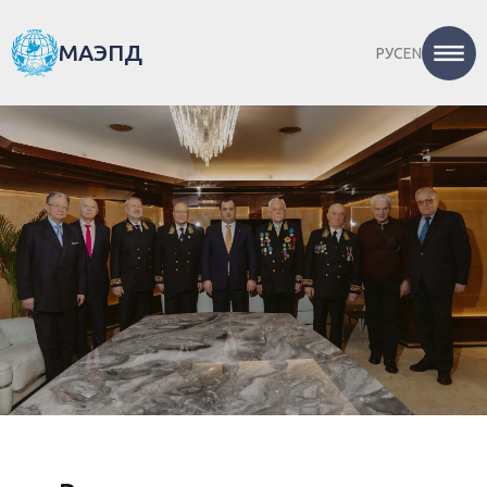
МАЭПД
РУС
EN