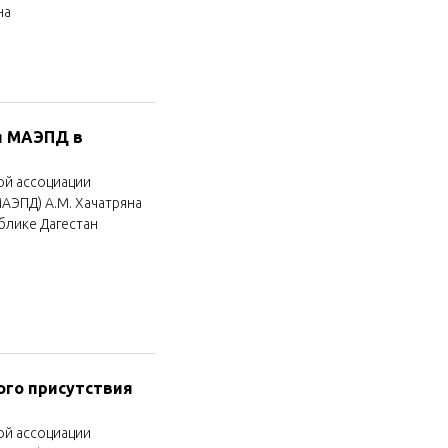
на
я МАЭПД в
й ассоциации
АЭПД) А.М. Хачатряна
блике Дагестан
го присутствия
й ассоциации