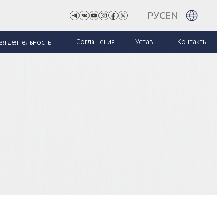
РУС
EN
Соглашения
Устав
Контакты
я деятельность