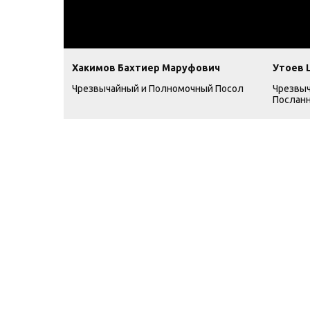
Хакимов Бахтиер Маруфович
Утоев 
Чрезвычайный и Полномочный Посол
Чрезвы
Посланн