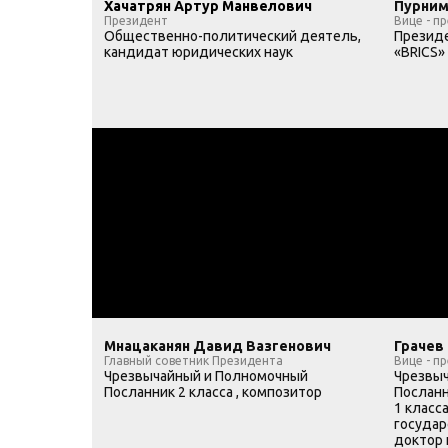
Хачатрян Артур Манвелович
Пурним
Президент
Вице - п
Общественно-политический деятель,
Презид
кандидат юридических наук
«BRICS»
Мнацаканян Давид Вазгенович
Грачев
Главный советник Президента
Вице - п
Чрезвычайный и Полномочный
Чрезвы
Посланник 2 класса , композитор
Послан
1 класс
государ
доктор 