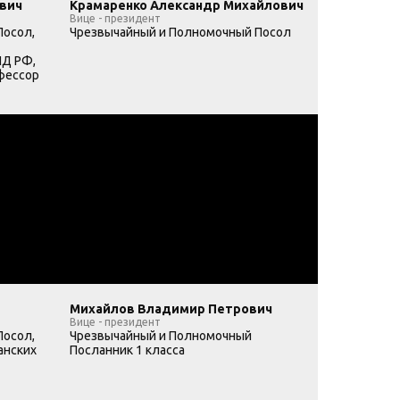
вич
Крамаренко Александр Михайлович
Вице - президент
Посол,
Чрезвычайный и Полномочный Посол
ИД РФ,
офессор
Михайлов Владимир Петрович
Вице - президент
Посол,
Чрезвычайный и Полномочный
анских
Посланник 1 класса