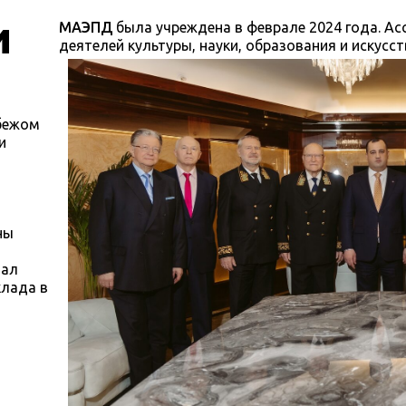
и
МАЭПД
была учреждена в феврале 2024 года. А
деятелей культуры, науки, образования и искусст
бежом
и
ны
иал
клада в