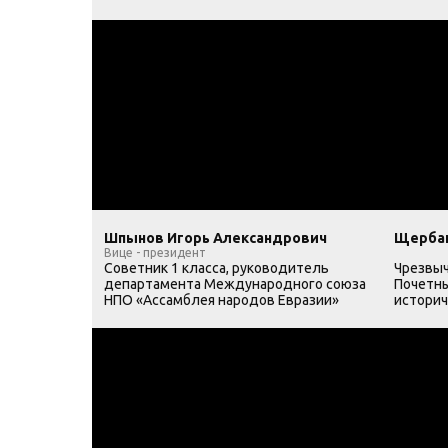
Шпынов Игорь Александрович
Щербак
Вице - президент
Советник 1 класса, руководитель
Чрезвыч
департамента Международного союза
Почетны
НПО «Ассамблея народов Евразии»
историч