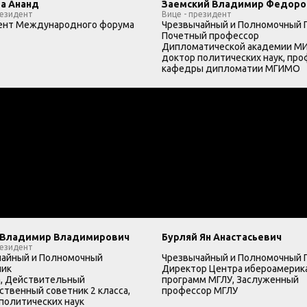
а Ананд
Заемский Владимир Федоро
резидент
Вице - президент
ент Международного форума
Чрезвычайный и Полномочный 
Почетный профессор
Дипломатической академии М
доктор политических наук, пр
кафедры дипломатии МГИМО
 Владимир Владимирович
Бурляй Ян Анастасьевич
резидент
чайный и Полномочный
Чрезвычайный и Полномочный 
ник
Директор Центра ибероамерик
а, Действительный
программ МГЛУ, Заслуженный
ственный советник 2 класса,
профессор МГЛУ
политических наук