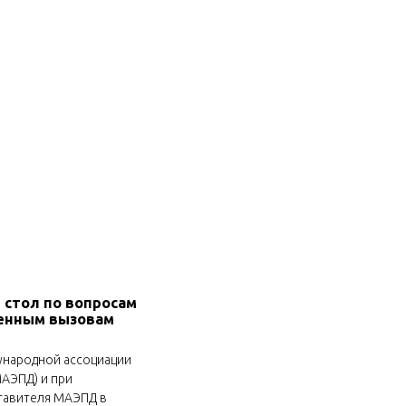
 стол по вопросам
енным вызовам
дународной ассоциации
АЭПД) и при
тавителя МАЭПД в