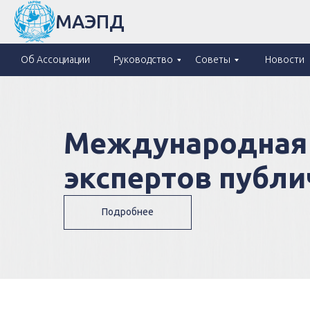
МАЭПД
Об Ассоциации
Руководство
Советы
Новости
Международная 
экспертов публ
Подробнее